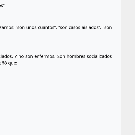
os”
arnos: “son unos cuantos”. “son casos aislados”. “son 
lados. Y no son enfermos. Son hombres socializados 
eñó que: