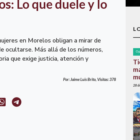
: Lo que duele y lo
L
 mujeres en Morelos obligan a mirar de
e ocultarse. Más allá de los números,
Op
ia que exige justicia, atención y
Ti
má
mu
Por: Jaime Luis Brito, Visitas: 378
28 de