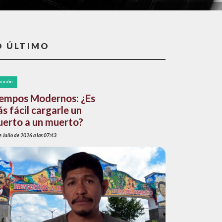
O ÚLTIMO
inión
empos Modernos: ¿Es
s fácil cargarle un
erto a un muerto?
 Julio de 2026 a las 07:43