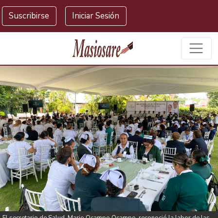
Masiosare agencia de noticias
Suscribirse
Iniciar Sesión