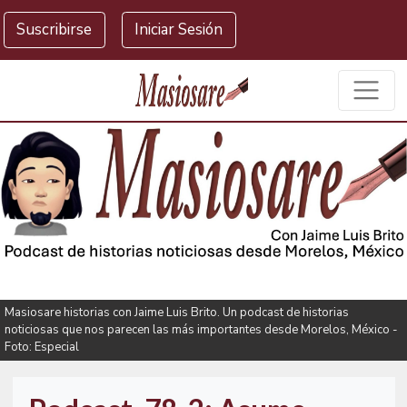
Masiosare agencia de noticias
Suscribirse
Iniciar Sesión
Masiosare historias con Jaime Luis Brito. Un podcast de historias
noticiosas que nos parecen las más importantes desde Morelos, México -
Foto: Especial