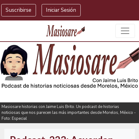
Masiosare agencia de noticias
Suscribirse
Iniciar Sesión
Masiosare historias con Jaime Luis Brito. Un podcast de historias
noticiosas que nos parecen las más importantes desde Morelos, México -
Foto: Especial