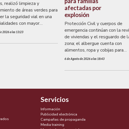
para familias
s, realizó limpieza y
afectadas por
miento de áreas verdes para
explosión
er la seguridad vial en una
vialidades con mayor
Protección Civil y cuerpos de
a de la ciudad.
emergencia continúan con la revi
de 2026 a las 13:23
de viviendas y el resguardo de l
zona; el albergue cuenta con
alimentos, ropa y cobijas para
quienes lo requieran
6 de Agosto de 2026 a las 18:43
Servicios
Información
Publicidad electrónica
vados
Campañas de propaganda
Media training