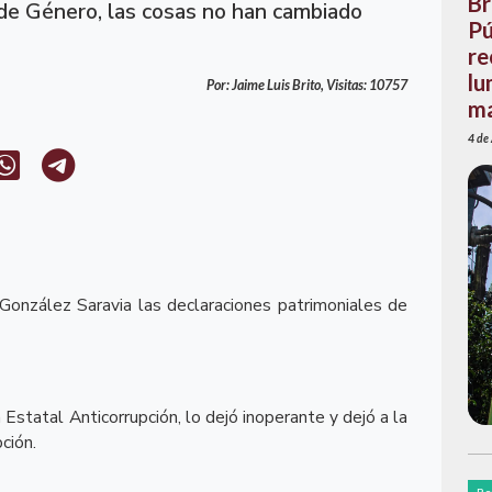
Br
 de Género, las cosas no han cambiado
Pú
re
lu
Por: Jaime Luis Brito, Visitas: 10757
ma
4 de
González Saravia las declaraciones patrimoniales de
tatal Anticorrupción, lo dejó inoperante y dejó a la
ción.