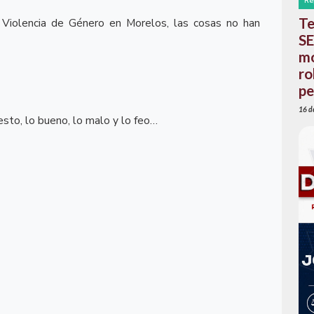
Re
Te
Violencia de Género en Morelos, las cosas no han
SE
mo
ro
pe
16 de
sto, lo bueno, lo malo y lo feo…