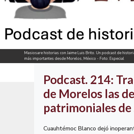
Masiosare historias con Jaime Luis Brito. Un podcast de histor
más importantes desde Morelos, México - Foto: Especial
Podcast. 214: Tr
de Morelos las d
patrimoniales de
Cuauhtémoc Blanco dejó inoperant