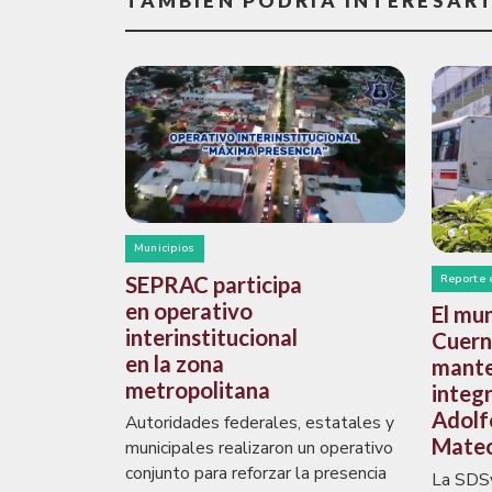
TAMBIÉN PODRÍA INTERESAR
Municipios
SEPRAC participa
Reporte 
en operativo
El mun
interinstitucional
Cuern
en la zona
mante
metropolitana
integr
Adolf
Autoridades federales, estatales y
Mate
municipales realizaron un operativo
conjunto para reforzar la presencia
La SDSy