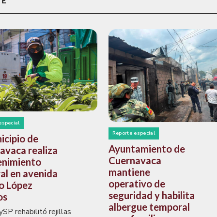
TE
especial
Reporte especial
icipio de
Ayuntamiento de
avaca realiza
Cuernavaca
nimiento
mantiene
al en avenida
operativo de
o López
seguridad y habilita
os
albergue temporal
SP rehabilitó rejillas