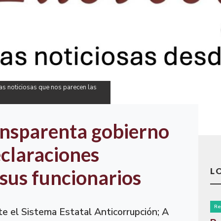
ias noticiosas que nos parecen las
ansparenta gobierno
eclaraciones
L
 sus funcionarios
Re
e el Sistema Estatal Anticorrupción; A