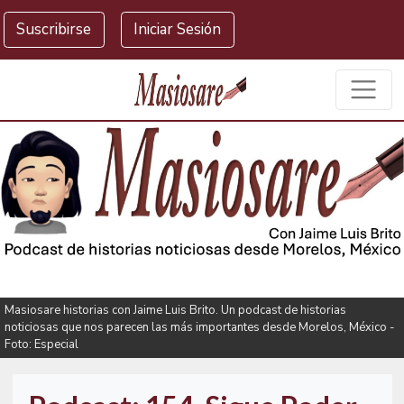
Masiosare agencia de noticias
Suscribirse
Iniciar Sesión
Masiosare historias con Jaime Luis Brito. Un podcast de historias
noticiosas que nos parecen las más importantes desde Morelos, México -
Foto: Especial