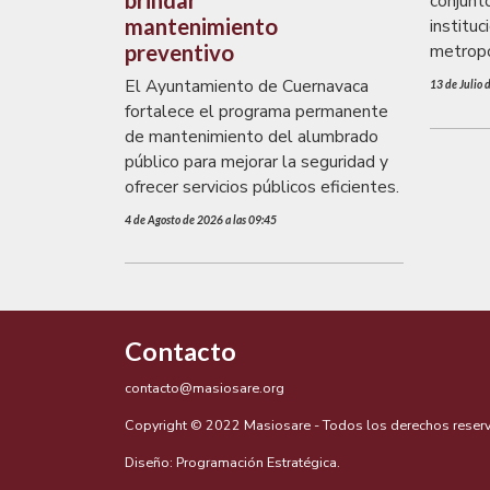
brindar
conjunto
mantenimiento
instituc
preventivo
metropo
El Ayuntamiento de Cuernavaca
13 de Julio 
fortalece el programa permanente
de mantenimiento del alumbrado
público para mejorar la seguridad y
ofrecer servicios públicos eficientes.
4 de Agosto de 2026 a las 09:45
Contacto
contacto@masiosare.org
Copyright © 2022 Masiosare - Todos los derechos reser
Diseño:
Programación Estratégica.