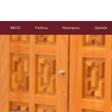
Masiosare agencia de not
INICIO
Política
Municipios
Opinión