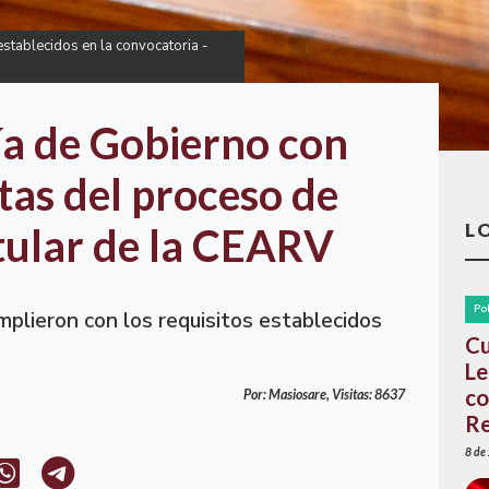
stablecidos en la convocatoria -
a de Gobierno con
tas del proceso de
L
itular de la CEARV
Po
plieron con los requisitos establecidos
Cu
Le
co
Por: Masiosare, Visitas: 8637
Re
8 de 