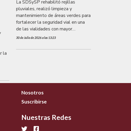
La SDSySP rehabilitó rejillas
pluviales, realizó limpieza y
mantenimiento de áreas verdes para
fortalecer la seguridad vial en una
de las vialidades con mayor
y
afluencia de la ciudad.
30 de Julio de 2026 a las 13:23
r la
Nosotros
Suscribirse
Nuestras Redes