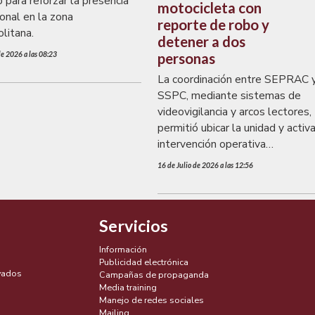
 para reforzar la presencia
motocicleta con
ional en la zona
reporte de robo y
litana.
detener a dos
personas
de 2026 a las 08:23
La coordinación entre SEPRAC 
SSPC, mediante sistemas de
videovigilancia y arcos lectores,
permitió ubicar la unidad y activa
intervención operativa
correspondiente.
16 de Julio de 2026 a las 12:56
Servicios
Información
Publicidad electrónica
vados
Campañas de propaganda
Media training
Manejo de redes sociales
Mailing