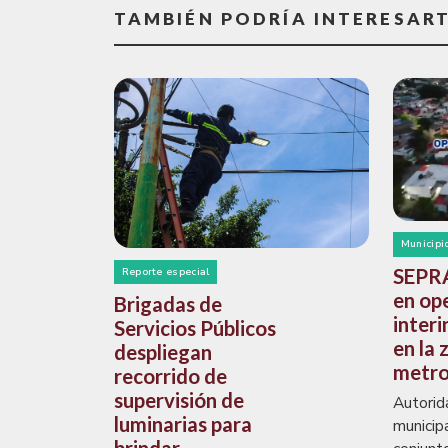
TAMBIÉN PODRÍA INTERESAR
Municipi
SEPRA
Reporte especial
en op
Brigadas de
interi
Servicios Públicos
en la 
despliegan
metro
recorrido de
supervisión de
Autorid
luminarias para
municip