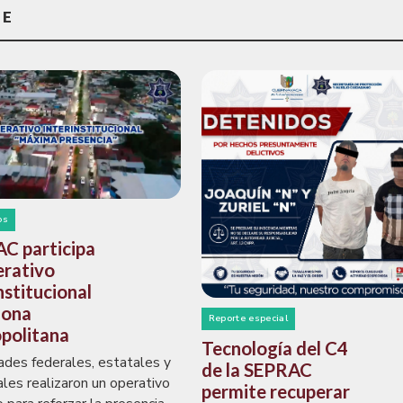
TE
os
C participa
erativo
nstitucional
zona
Reporte especial
politana
Tecnología del C4
ades federales, estatales y
de la SEPRAC
ales realizaron un operativo
permite recuperar