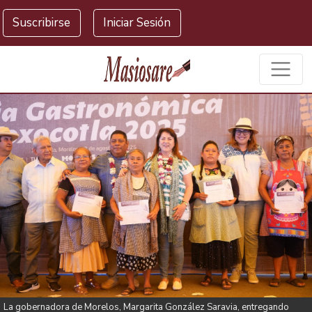
Masiosare agencia de noticias
Suscribirse
Iniciar Sesión
La gobernadora de Morelos, Margarita González Saravia, entregando