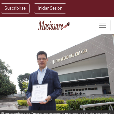
Masiosare agencia de noticias
Suscribirse
Iniciar Sesión