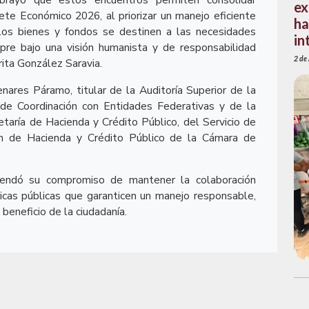
brayó que estos encuentros permiten consolidar
ex
ete Económico 2026, al priorizar un manejo eficiente
ha
los bienes y fondos se destinen a las necesidades
in
mpre bajo una visión humanista y de responsabilidad
2 de
rita González Saravia.
nares Páramo, titular de la Auditoría Superior de la
de Coordinación con Entidades Federativas y de la
taría de Hacienda y Crédito Público, del Servicio de
ión de Hacienda y Crédito Público de la Cámara de
rendó su compromiso de mantener la colaboración
íticas públicas que garanticen un manejo responsable,
 beneficio de la ciudadanía.