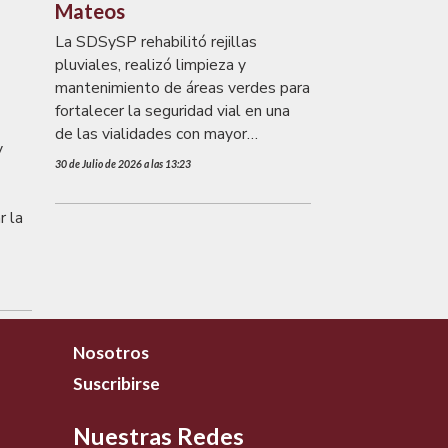
Mateos
La SDSySP rehabilitó rejillas
pluviales, realizó limpieza y
mantenimiento de áreas verdes para
fortalecer la seguridad vial en una
de las vialidades con mayor
y
afluencia de la ciudad.
30 de Julio de 2026 a las 13:23
r la
Nosotros
Suscribirse
Nuestras Redes