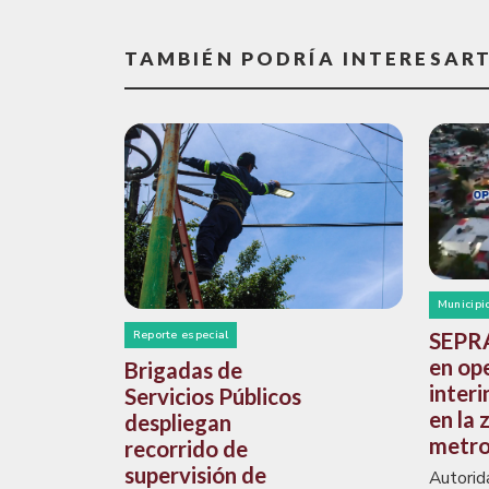
TAMBIÉN PODRÍA INTERESAR
Municipi
SEPRA
Reporte especial
en op
Brigadas de
interi
Servicios Públicos
en la 
despliegan
metro
recorrido de
supervisión de
Autorid