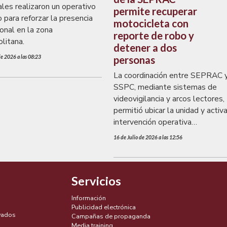
ales realizaron un operativo
permite recuperar
 para reforzar la presencia
motocicleta con
ional en la zona
reporte de robo y
litana.
detener a dos
personas
de 2026 a las 08:23
La coordinación entre SEPRAC 
SSPC, mediante sistemas de
videovigilancia y arcos lectores,
permitió ubicar la unidad y activa
intervención operativa
correspondiente.
16 de Julio de 2026 a las 12:56
Servicios
Información
Publicidad electrónica
vados
Campañas de propaganda
Media training