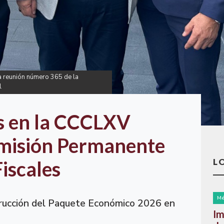
la reunión número 365 de la
l
s en la CCCLXV
omisión Permanente
L
iscales
Mé
strucción del Paquete Económico 2026 en
Im