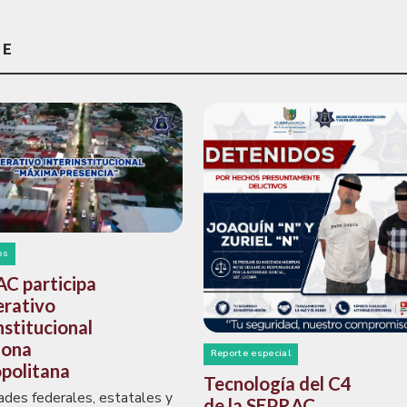
TE
os
C participa
erativo
nstitucional
zona
Reporte especial
politana
Tecnología del C4
ades federales, estatales y
de la SEPRAC