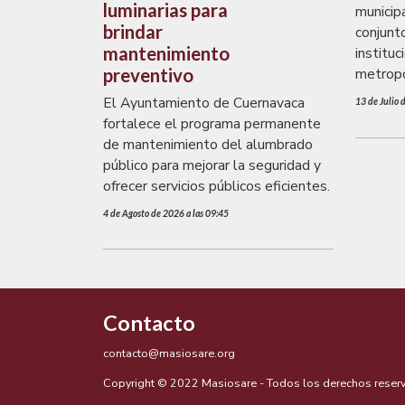
luminarias para
municip
brindar
conjunto
mantenimiento
instituc
preventivo
metropo
El Ayuntamiento de Cuernavaca
13 de Julio 
fortalece el programa permanente
de mantenimiento del alumbrado
público para mejorar la seguridad y
ofrecer servicios públicos eficientes.
4 de Agosto de 2026 a las 09:45
Contacto
contacto@masiosare.org
Copyright © 2022 Masiosare - Todos los derechos reser