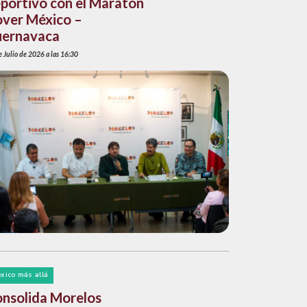
portivo con el Maratón
ver México –
ernavaca
 Julio de 2026 a las 16:30
xico más allá
nsolida Morelos