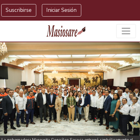
Masiosare agencia de noticias
Suscribirse
Iniciar Sesión